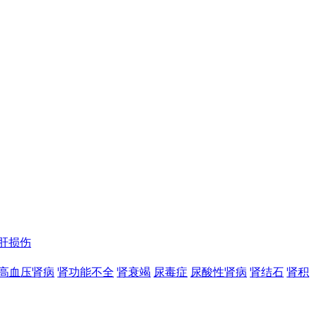
肝损伤
高血压肾病
肾功能不全
肾衰竭
尿毒症
尿酸性肾病
肾结石
肾积