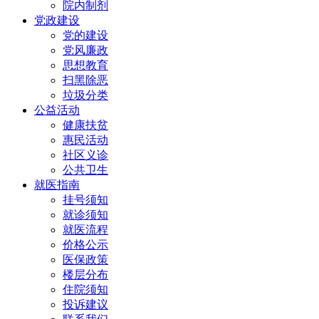
院内制剂
党政建设
党的建设
党风廉政
思想教育
扫黑除恶
垃圾分类
公益活动
健康扶贫
惠民活动
社区义诊
公共卫生
就医指南
挂号须知
就诊须知
就医流程
价格公示
医保政策
楼层分布
住院须知
投诉建议