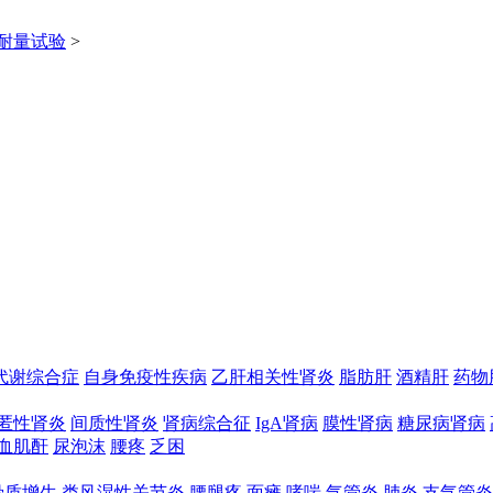
耐量试验
>
代谢综合症
自身免疫性疾病
乙肝相关性肾炎
脂肪肝
酒精肝
药物
匿性肾炎
间质性肾炎
肾病综合征
IgA肾病
膜性肾病
糖尿病肾病
血肌酐
尿泡沫
腰疼
乏困
骨质增生
类风湿性关节炎
腰腿疼
面瘫
哮喘
气管炎
肺炎
支气管炎