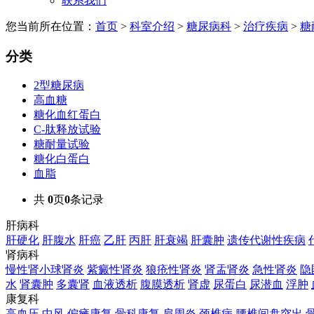
联系我们
您当前所在位置：
首页
>
科室介绍
>
糖尿病科
>
治疗疾病
>
糖
分类
2型糖尿病
高血糖
糖化血红蛋白
C-肽释放试验
糖耐量试验
糖化白蛋白
血脂
共
0
页
0
条记录
肝病科
肝硬化
肝腹水
肝癌
乙肝
丙肝
肝衰竭
肝囊肿
遗传代谢性疾病
肾病科
慢性肾小球肾炎
紫癜性肾炎
狼疮性肾炎
肾盂肾炎
急性肾炎
隐
水
肾囊肿
多囊肾
血液透析
腹膜透析
肾虚
尿蛋白
尿潜血
浮肿
康复科
高血压
中风
偏瘫康复
骨科康复
肩周炎
颈椎病
腰椎间盘突出