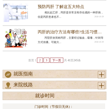
预防丙肝 了解这五大特点
相比起乙肝，丙肝是非常没有存在感的一种肝病，
但是丙肝患者也不...
2018-10-29
丙肝的治疗方法有哪些?生活习惯很重要!
丙型肝炎简称丙肝，主要经过输血，吸毒，针刺等
方式传播。可能大...
2018-10-29
首页
1
2
3
下一页
共
41
页
245
条
就医指南
来院线路
就诊时间
门诊时间（节假日无休)：