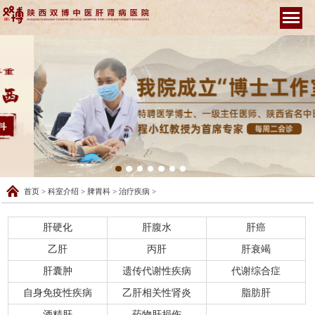
首页
>
科室介绍
>
脾胃科
>
治疗疾病
>
肝硬化
肝腹水
肝癌
乙肝
丙肝
肝衰竭
肝囊肿
遗传代谢性疾病
代谢综合症
自身免疫性疾病
乙肝相关性肾炎
脂肪肝
酒精肝
药物肝损伤